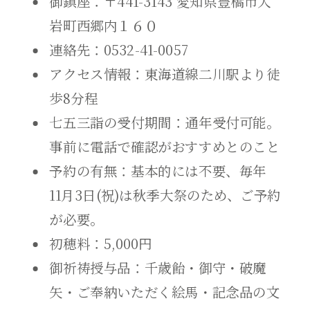
御鎮座：〒441-3143 愛知県豊橋市大
岩町西郷内１６０
連絡先：0532-41-0057
アクセス情報：東海道線二川駅より徒
歩8分程
七五三詣の受付期間：通年受付可能。
事前に電話で確認がおすすめとのこと
予約の有無：基本的には不要、毎年
11月3日(祝)は秋季大祭のため、ご予約
が必要。
初穂料：5,000円
御祈祷授与品：千歳飴・御守・破魔
矢・ご奉納いただく絵馬・記念品の文